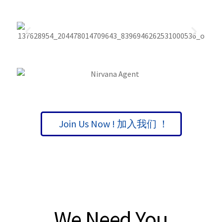
Join Us Now ! 加入我们 ！
We Need You