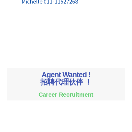
Michelle 011-11527268
Agent Wanted !
招聘代理伙伴 ！
Career Recruitment