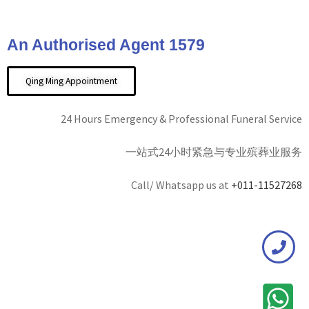
An Authorised Agent 1579
Qing Ming Appointment
24 Hours Emergency & Professional Funeral Service
一站式24小时紧急与专业殡葬业服务
Call/ Whatsapp us at
+011-11527268