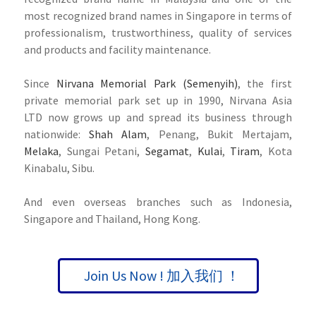
most recognized brand names in Singapore in terms of
professionalism, trustworthiness, quality of services
and products and facility maintenance.
Since
Nirvana Memorial Park (Semenyih)
, the first
private memorial park set up in 1990, Nirvana Asia
LTD now grows up and spread its business through
nationwide:
Shah Alam
, Penang, Bukit Mertajam,
Melaka
, Sungai Petani,
Segamat
,
Kulai
,
Tiram
, Kota
Kinabalu, Sibu.
And even overseas branches such as Indonesia,
Singapore and Thailand, Hong Kong.
Join Us Now ! 加入我们 ！